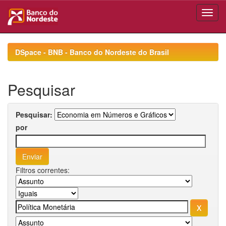
Skip
navigation
DSpace - BNB - Banco do Nordeste do Brasil
Pesquisar
Pesquisar:
por
Filtros correntes: