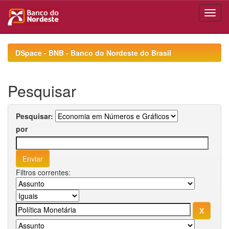
Skip
navigation
DSpace - BNB - Banco do Nordeste do Brasil
Pesquisar
Pesquisar:
por
Filtros correntes: