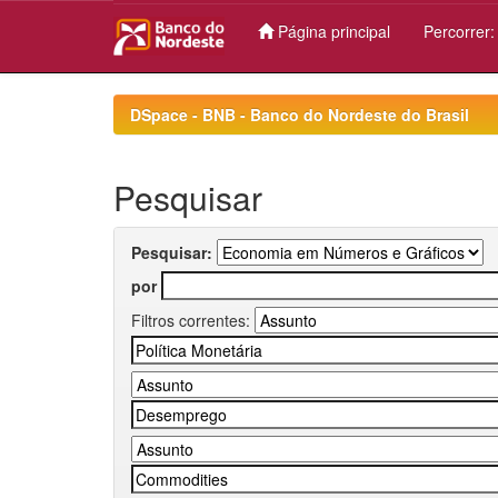
Página principal
Percorrer
Skip
navigation
DSpace - BNB - Banco do Nordeste do Brasil
Pesquisar
Pesquisar:
por
Filtros correntes: