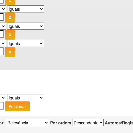
or:
Por ordem
Autores/Regi