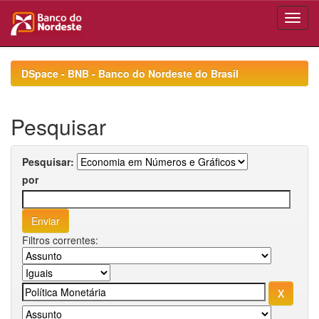
Skip
navigation
DSpace - BNB - Banco do Nordeste do Brasil
Pesquisar
Pesquisar:
por
Filtros correntes: