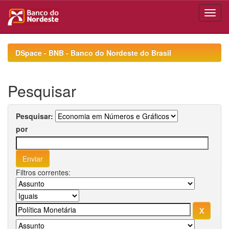
Skip
navigation
DSpace - BNB - Banco do Nordeste do Brasil
Pesquisar
Pesquisar:
por
Filtros correntes: