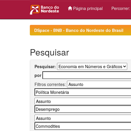
Página principal
Percorrer
Skip
navigation
DSpace - BNB - Banco do Nordeste do Brasil
Pesquisar
Pesquisar:
por
Filtros correntes: