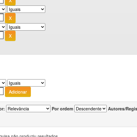
or:
Por ordem
Autores/Regi
quisa não produziu resultados.