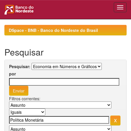
Skip
navigation
DSpace - BNB - Banco do Nordeste do Brasil
Pesquisar
Pesquisar:
por
Filtros correntes: