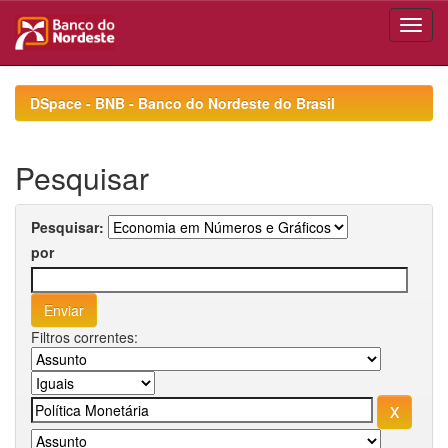
Skip
navigation
DSpace - BNB - Banco do Nordeste do Brasil
Pesquisar
Pesquisar:
por
Filtros correntes: