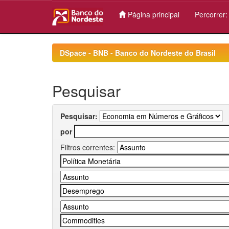
Página principal
Percorrer
Skip
navigation
DSpace - BNB - Banco do Nordeste do Brasil
Pesquisar
Pesquisar:
por
Filtros correntes: