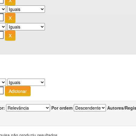
or:
Por ordem
Autores/Regi
quisa não produziu resultados.