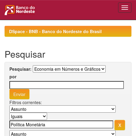
Skip
navigation
DSpace - BNB - Banco do Nordeste do Brasil
Pesquisar
Pesquisar:
por
Filtros correntes: