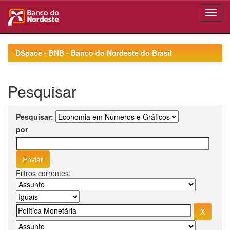
Skip
navigation
DSpace - BNB - Banco do Nordeste do Brasil
Pesquisar
Pesquisar:
por
Filtros correntes: