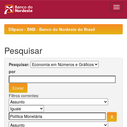
Skip
navigation
DSpace - BNB - Banco do Nordeste do Brasil
Pesquisar
Pesquisar:
por
Filtros correntes: