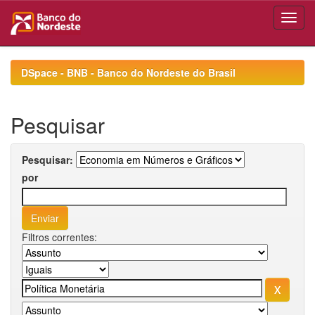
Skip
navigation
DSpace - BNB - Banco do Nordeste do Brasil
Pesquisar
Pesquisar:
por
Filtros correntes: