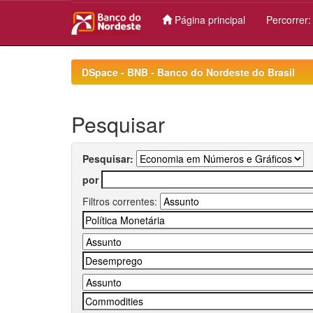
Página principal
Percorrer
Skip
navigation
DSpace - BNB - Banco do Nordeste do Brasil
Pesquisar
Pesquisar:
por
Filtros correntes: