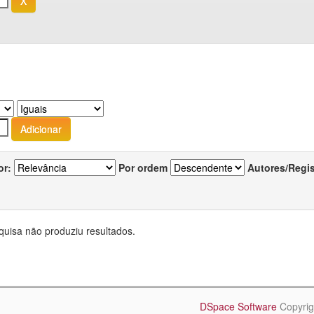
or:
Por ordem
Autores/Regi
quisa não produziu resultados.
DSpace Software
Copyrig