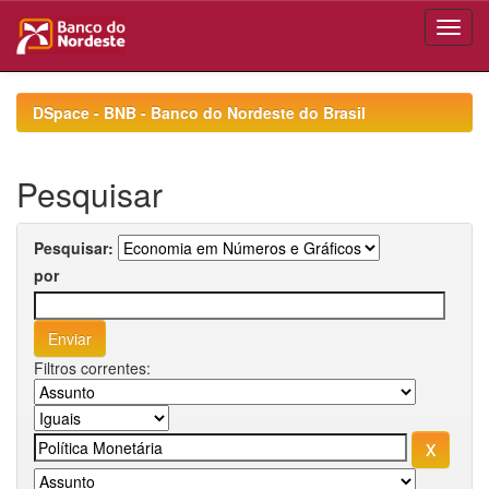
Skip
navigation
DSpace - BNB - Banco do Nordeste do Brasil
Pesquisar
Pesquisar:
por
Filtros correntes: