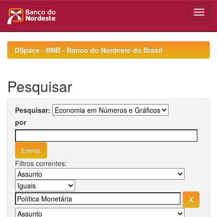
Skip
navigation
DSpace - BNB - Banco do Nordeste do Brasil
Pesquisar
Pesquisar:
por
Filtros correntes: