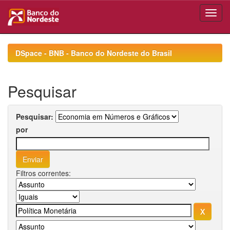
Skip
navigation
DSpace - BNB - Banco do Nordeste do Brasil
Pesquisar
Pesquisar:
por
Filtros correntes: