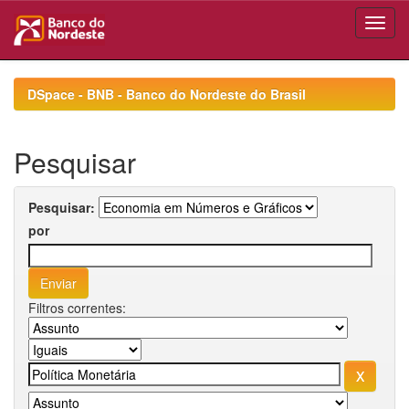
Skip
navigation
DSpace - BNB - Banco do Nordeste do Brasil
Pesquisar
Pesquisar:
por
Filtros correntes: