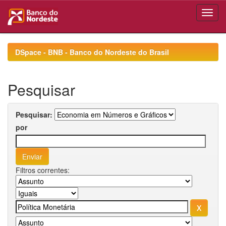
Skip
navigation
DSpace - BNB - Banco do Nordeste do Brasil
Pesquisar
Pesquisar:
por
Filtros correntes: