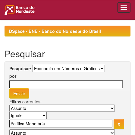
Skip
navigation
DSpace - BNB - Banco do Nordeste do Brasil
Pesquisar
Pesquisar:
por
Filtros correntes: