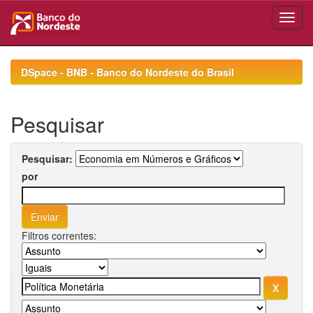
Skip
navigation
DSpace - BNB - Banco do Nordeste do Brasil
Pesquisar
Pesquisar:
por
Filtros correntes: