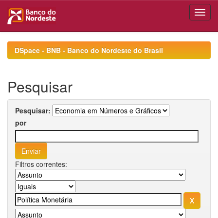
Skip
navigation
DSpace - BNB - Banco do Nordeste do Brasil
Pesquisar
Pesquisar:
por
Filtros correntes: