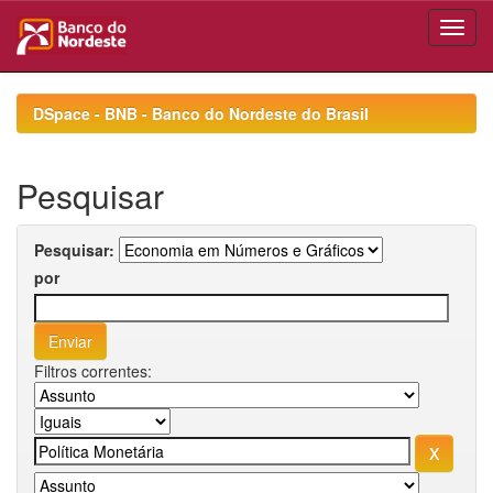
Skip
navigation
DSpace - BNB - Banco do Nordeste do Brasil
Pesquisar
Pesquisar:
por
Filtros correntes: