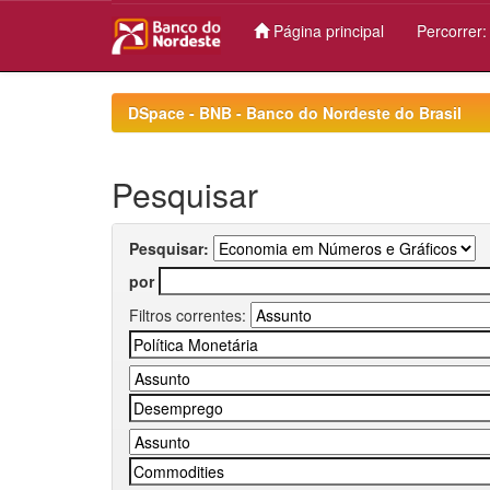
Página principal
Percorrer
Skip
navigation
DSpace - BNB - Banco do Nordeste do Brasil
Pesquisar
Pesquisar:
por
Filtros correntes: