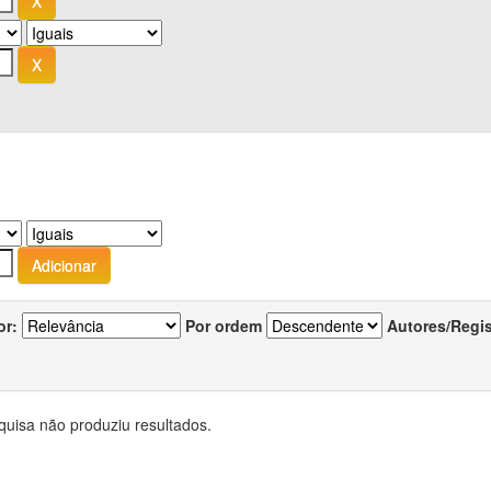
or:
Por ordem
Autores/Regi
quisa não produziu resultados.