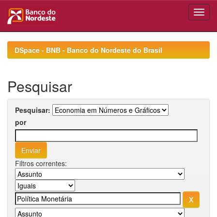
Skip
navigation
DSpace - BNB - Banco do Nordeste do Brasil
Pesquisar
Pesquisar:
por
Filtros correntes: