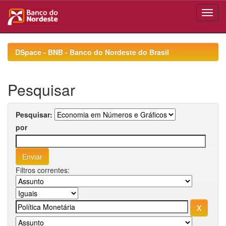
Skip
navigation
DSpace - BNB - Banco do Nordeste do Brasil
Pesquisar
Pesquisar:
por
Filtros correntes: