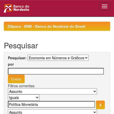
Skip
navigation
DSpace - BNB - Banco do Nordeste do Brasil
Pesquisar
Pesquisar:
por
Filtros correntes: