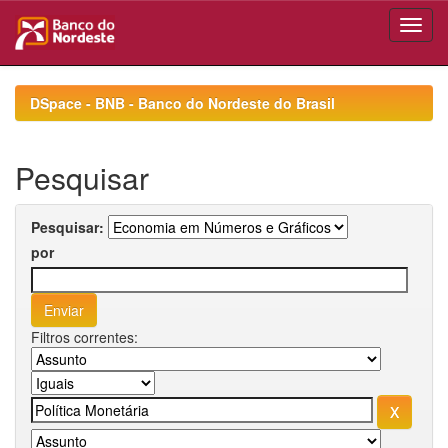
Skip
navigation
DSpace - BNB - Banco do Nordeste do Brasil
Pesquisar
Pesquisar:
por
Filtros correntes: