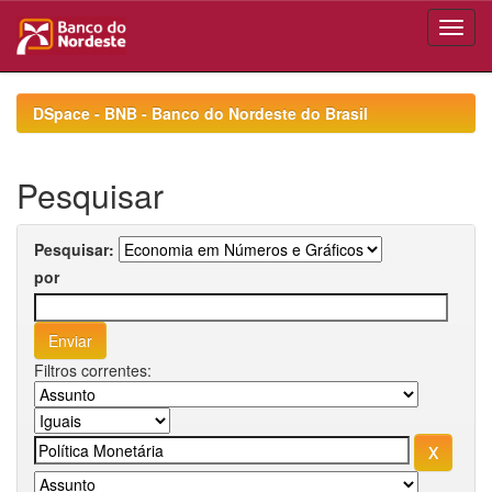
Skip
navigation
DSpace - BNB - Banco do Nordeste do Brasil
Pesquisar
Pesquisar:
por
Filtros correntes: