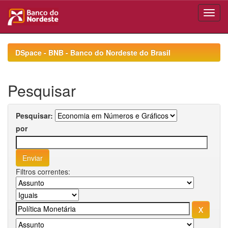
Skip
navigation
DSpace - BNB - Banco do Nordeste do Brasil
Pesquisar
Pesquisar:
por
Filtros correntes: