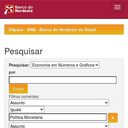
Skip
navigation
DSpace - BNB - Banco do Nordeste do Brasil
Pesquisar
Pesquisar:
por
Filtros correntes: