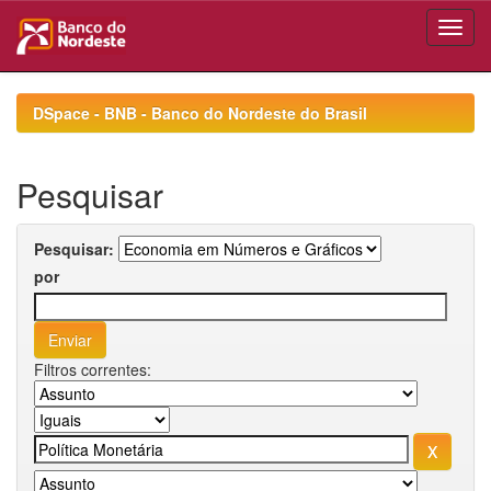
Skip
navigation
DSpace - BNB - Banco do Nordeste do Brasil
Pesquisar
Pesquisar:
por
Filtros correntes: