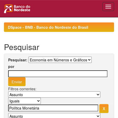
Skip
navigation
DSpace - BNB - Banco do Nordeste do Brasil
Pesquisar
Pesquisar:
por
Filtros correntes: