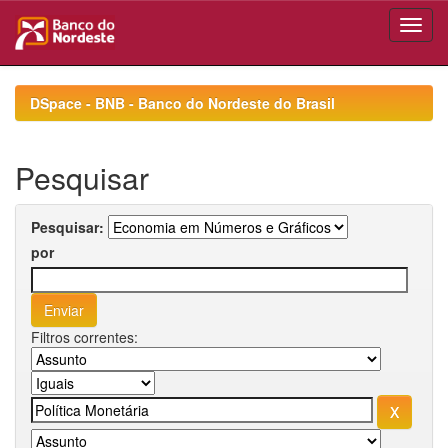
Skip
navigation
DSpace - BNB - Banco do Nordeste do Brasil
Pesquisar
Pesquisar:
por
Filtros correntes: