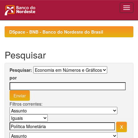
Skip
navigation
DSpace - BNB - Banco do Nordeste do Brasil
Pesquisar
Pesquisar:
por
Filtros correntes: