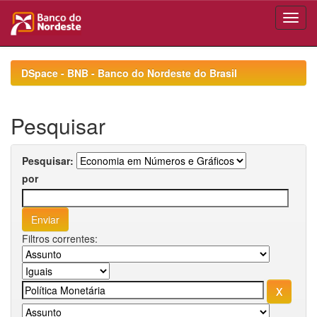
Skip
navigation
DSpace - BNB - Banco do Nordeste do Brasil
Pesquisar
Pesquisar:
por
Filtros correntes: