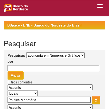
Skip
navigation
DSpace - BNB - Banco do Nordeste do Brasil
Pesquisar
Pesquisar:
por
Filtros correntes: