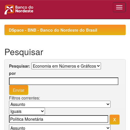
Skip
navigation
DSpace - BNB - Banco do Nordeste do Brasil
Pesquisar
Pesquisar:
por
Filtros correntes: