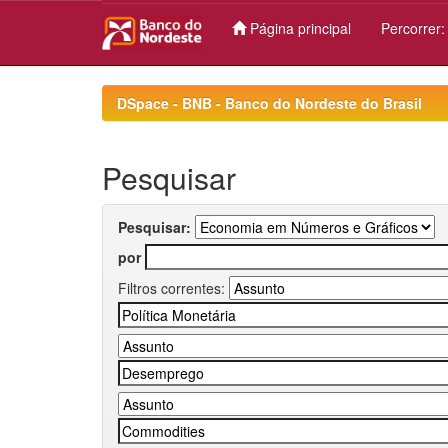
Página principal
Percorrer
Skip
navigation
DSpace - BNB - Banco do Nordeste do Brasil
Pesquisar
Pesquisar:
por
Filtros correntes: