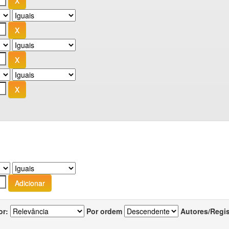
or:
Por ordem
Autores/Regi