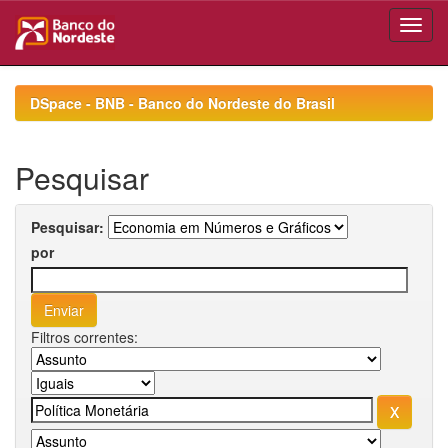
Skip
navigation
DSpace - BNB - Banco do Nordeste do Brasil
Pesquisar
Pesquisar:
por
Filtros correntes: