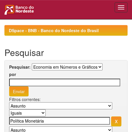
Skip
navigation
DSpace - BNB - Banco do Nordeste do Brasil
Pesquisar
Pesquisar:
por
Filtros correntes: