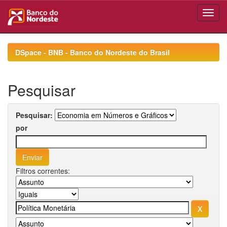
Skip
navigation
DSpace - BNB - Banco do Nordeste do Brasil
Pesquisar
Pesquisar:
por
Filtros correntes: