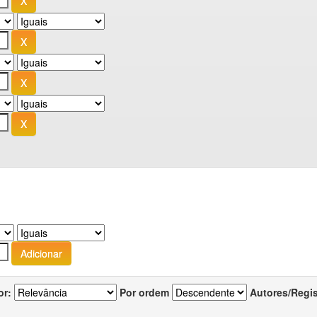
or:
Por ordem
Autores/Regi