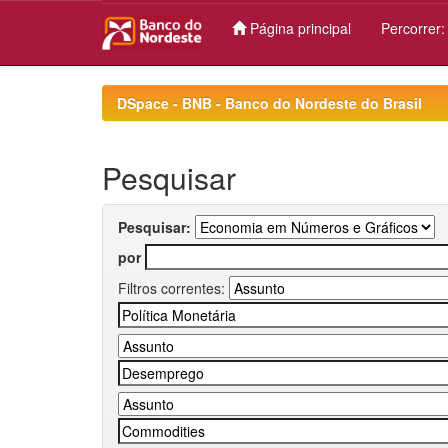
Página principal
Percorrer
Skip
navigation
DSpace - BNB - Banco do Nordeste do Brasil
Pesquisar
Pesquisar:
por
Filtros correntes: