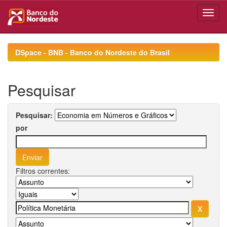
Skip
navigation
DSpace - BNB - Banco do Nordeste do Brasil
Pesquisar
Pesquisar:
por
Filtros correntes: