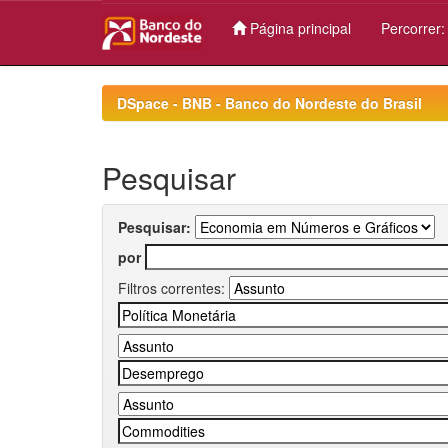
Página principal
Percorrer
Skip
navigation
DSpace - BNB - Banco do Nordeste do Brasil
Pesquisar
Pesquisar:
por
Filtros correntes: