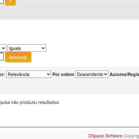
or:
Por ordem
Autores/Regi
quisa não produziu resultados.
DSpace Software
Copyrig