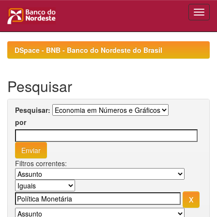
Skip
navigation
DSpace - BNB - Banco do Nordeste do Brasil
Pesquisar
Pesquisar:
por
Filtros correntes: