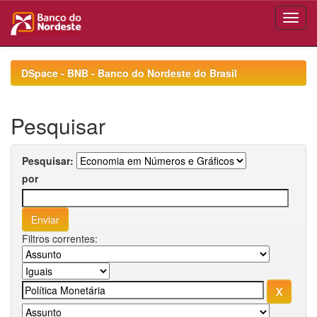
Skip
navigation
DSpace - BNB - Banco do Nordeste do Brasil
Pesquisar
Pesquisar:
por
Filtros correntes: