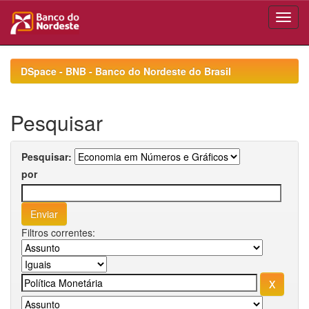
Skip
navigation
DSpace - BNB - Banco do Nordeste do Brasil
Pesquisar
Pesquisar:
por
Filtros correntes: