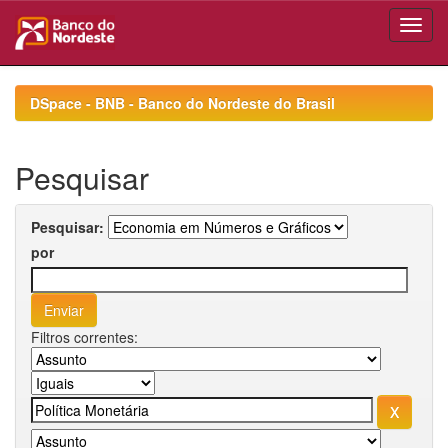
Skip
navigation
DSpace - BNB - Banco do Nordeste do Brasil
Pesquisar
Pesquisar:
por
Filtros correntes: