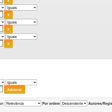
or:
Por ordem
Autores/Regi