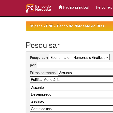
Página principal
Percorrer
Skip
navigation
DSpace - BNB - Banco do Nordeste do Brasil
Pesquisar
Pesquisar:
por
Filtros correntes: